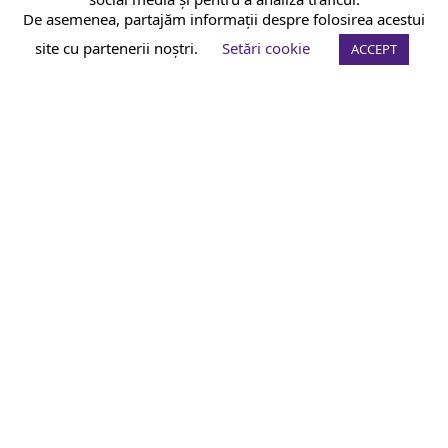
De asemenea, partajăm informații despre folosirea acestui
site cu partenerii noștri.
Setări cookie
ACCEPT
An official website of the Seventh-day
Adventist Church.
FACEBOOK
INSTAGRAM
YOUTUBE
© 2026 Isprăvnicie.ro este site-ul Departamentului