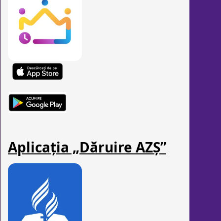
Aplicația „Dăruire AZȘ”