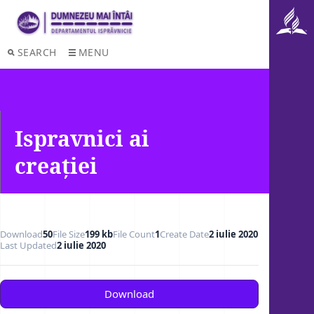
SEARCH
MENU
Ispravnici ai
creației
Download
50
File Size
199 kb
File Count
1
Create Date
2 iulie 2020
Last Updated
2 iulie 2020
Download