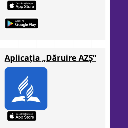
Aplicația „Dăruire AZȘ”