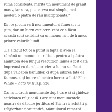
sumă consistentă, merită un monument de granit
masiv, iar sora, poate ceva mai simplu, mai
modest, o piatră de râu inscripționată.”
Din ce și cum va fi monumentul ei funerar nu
știm, dar un lucru este cert: ceea ce a făcut
această soră se ridică ca un monument de frumos
printre vaiurile lumii.
„Ea a făcut tot ce a putut și fapta ei avea să
rămână un monument ridicat, pentru a-i păstra
amintirea de-a lungul veacurilor. Inima a fost dată
împreună cu darul; aprecierea lui nu s-a făcut
după valoarea bănuților, ci după iubirea față de
Dumnezeu și interesul pentru lucrarea Lui.” Ellen
White –
Viața lui Isus,
p. 526
Oamenii caută monumente după care să-și ghideze
activitatea religioasă. Care sunt monumentele
noastre de dăruire jertfitoare? Printre inechități și
religiozitate neautentică, Mântuitorul remarcă