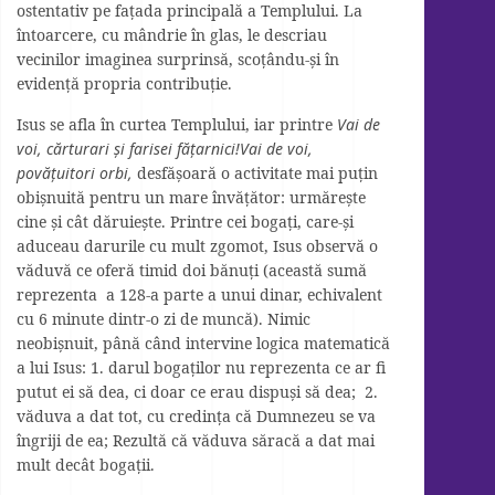
ostentativ pe fațada principală a Templului. La
întoarcere, cu mândrie în glas, le descriau
vecinilor imaginea surprinsă, scoțându-și în
evidență propria contribuție.
Isus se afla în curtea Templului, iar printre
Vai de
voi, cărturari și farisei fățarnici!Vai de voi,
povățuitori orbi,
desfășoară o activitate mai puțin
obișnuită pentru un mare învățător: urmărește
cine și cât dăruiește. Printre cei bogați, care-și
aduceau darurile cu mult zgomot, Isus observă o
văduvă ce oferă timid doi bănuți (această sumă
reprezenta a 128-a parte a unui dinar, echivalent
cu 6 minute dintr-o zi de muncă). Nimic
neobișnuit, până când intervine logica matematică
a lui Isus: 1. darul bogaților nu reprezenta ce ar fi
putut ei să dea, ci doar ce erau dispuși să dea; 2.
văduva a dat tot, cu credința că Dumnezeu se va
îngriji de ea; Rezultă că văduva săracă a dat mai
mult decât bogații.