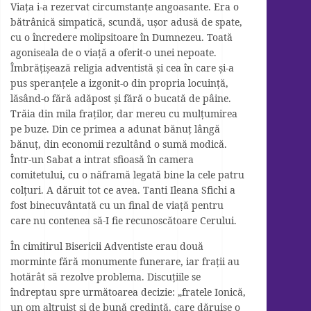
Viața i-a rezervat circumstanțe angoasante. Era o
bătrânică simpatică, scundă, ușor adusă de spate,
cu o încredere molipsitoare în Dumnezeu. Toată
agoniseala de o viață a oferit-o unei nepoate.
Îmbrățișează religia adventistă și cea în care și-a
pus speranțele a izgonit-o din propria locuință,
lăsând-o fără adăpost și fără o bucată de pâine.
Trăia din mila fraților, dar mereu cu mulțumirea
pe buze. Din ce primea a adunat bănuț lângă
bănuț, din economii rezultând o sumă modică.
Într-un Sabat a intrat sfioasă în camera
comitetului, cu o năframă legată bine la cele patru
colțuri. A dăruit tot ce avea. Tanti Ileana Sfichi a
fost binecuvântată cu un final de viață pentru
care nu contenea să-I fie recunoscătoare Cerului.
În cimitirul Bisericii Adventiste erau două
morminte fără monumente funerare, iar frații au
hotărât să rezolve problema. Discuțiile se
îndreptau spre următoarea decizie: „fratele Ionică,
un om altruist și de bună credință, care dăruise o