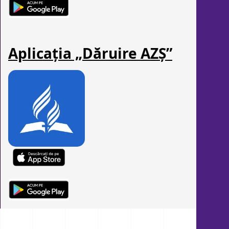
Aplicația „Dăruire AZȘ”