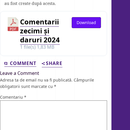
au fost create după acesta.
Comentarii
Download
zecimi și
daruri 2024
1 file(s)
1,83 MB
COMMENT
SHARE
Leave a Comment
Adresa ta de email nu va fi publicată.
Câmpurile
obligatorii sunt marcate cu
*
Comentariu
*