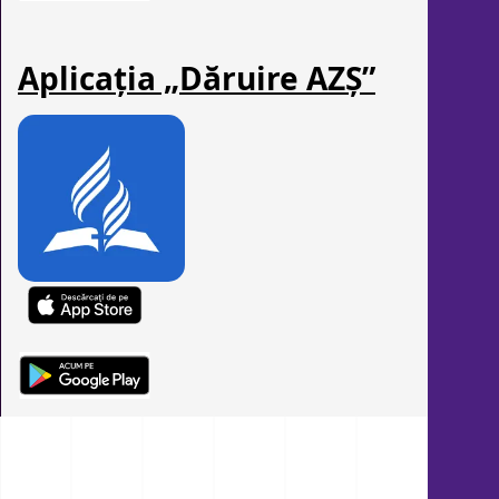
Aplicația „Dăruire AZȘ”