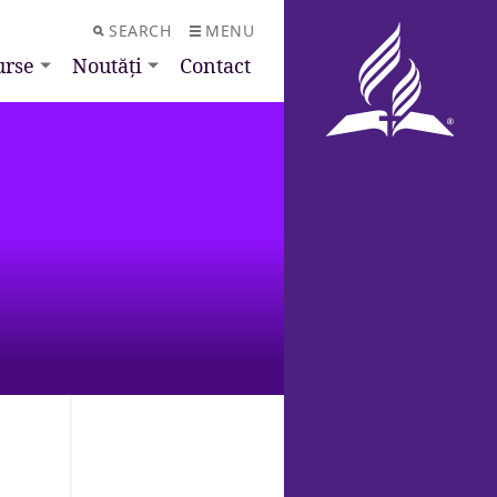
SEARCH
MENU
urse
Noutăți
Contact