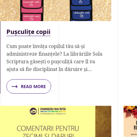
Pușculițe copii
Cum poate învăța copilul tău să-și
administreze finanțele? La librăriile Sola
Scriptura găsești o pușculiță care îl va
ajuta să fie disciplinat în dăruire și…
READ MORE