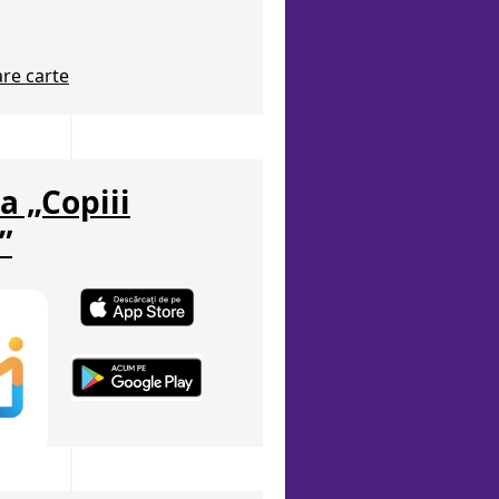
re carte
a „Copiii
”