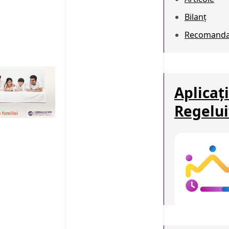
Bilanț
Recomanda
Aplicați
Regelui