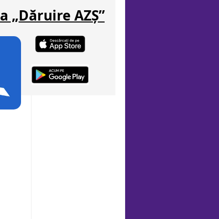
ia „Dăruire AZȘ”