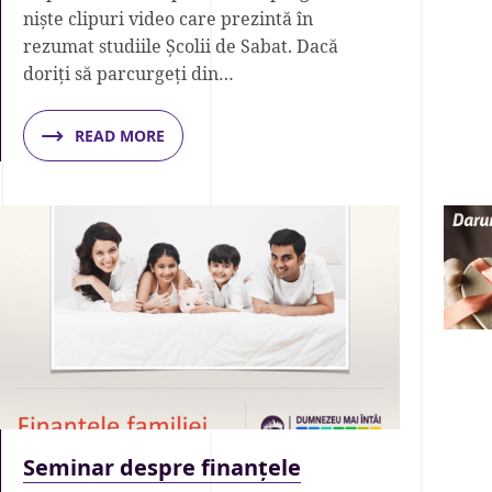
niște clipuri video care prezintă în
rezumat studiile Școlii de Sabat. Dacă
doriți să parcurgeți din…
READ MORE
Seminar despre finanțele