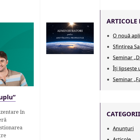
ARTICOLE 
O nouă apli
Sfințirea S
Seminar „Dă
Îți lipsește
Seminar „Fa
uplu”
ezentare în
CATEGORI
eră
estionarea
Anunțuri
tre
Articole