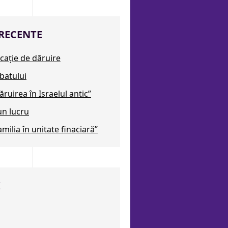
RECENTE
cație de dăruire
abatului
ruirea în Israelul antic”
 un lucru
milia în unitate finaciară”
I