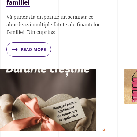
familiei
Vă punem la dispoziție un seminar ce
abordează multiple fațete ale finanțelor
familiei. Din cuprins:
READ MORE