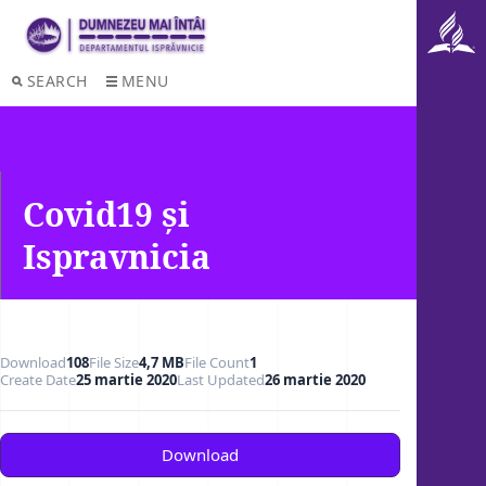
SEARCH
MENU
Covid19 și
Ispravnicia
Download
108
File Size
4,7 MB
File Count
1
Create Date
25 martie 2020
Last Updated
26 martie 2020
Download