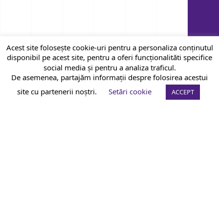
Acest site folosește cookie-uri pentru a personaliza conținutul
disponibil pe acest site, pentru a oferi funcționalităti specifice
social media și pentru a analiza traficul.
De asemenea, partajăm informații despre folosirea acestui
site cu partenerii noștri.
Setări cookie
ACCEPT
An official website of the Seventh-day
Adventist Church.